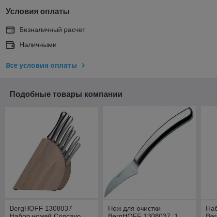
Условия оплаты
Безналичный расчет
Наличными
Все условия оплаты
Подобные товары компании
BergHOFF 1308037
Нож для очистки
На
Набор ножей Concavo .
BergHOFF 1308037_1
Be