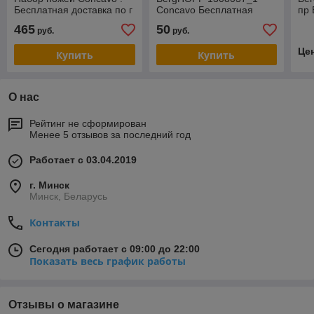
Бесплатная доставка по г
Concavo Бесплатная
пр 
Минску Фирменная
доставка по г Минску
дос
465
50
руб.
руб.
гарантия
Це
Купить
Купить
О нас
Рейтинг не сформирован
Менее 5 отзывов за последний год
Работает с 03.04.2019
г. Минск
Минск, Беларусь
Контакты
Сегодня работает с 09:00 до 22:00
Показать весь график работы
Отзывы о магазине