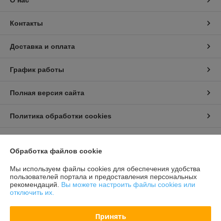
О нас
Контакты
Доставка и оплата
График работы
Полная версия сайта
Политика обработки cookies
Сайт создан на платформе Deal.by
Обработка файлов cookie
Мы используем файлы cookies для обеспечения удобства
Информация для покупателя
пользователей портала и предоставления персональных
рекомендаций.
Вы можете настроить файлы cookies или
Индивидуальный предприниматель:
Бондарович Андрей Иванович
отключить их.
г. Минск, ул. Первомайская, д. 24 к.3, кв. 15
Регистрационный номер ЕГР: 191658429
Принять