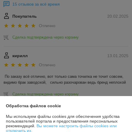
15 отзывов за всё время
Покупатель
20.02.2025
Отлично
Сделка подтверждена через корзину
кирилл
13.01.2025
Отлично
По заказу всё отлично, вот только сама точилка не точит совсем, 
видимо брак заводской,   сильно разочарован ведь бренд неплохой
Сделка подтверждена через корзину
Обработка файлов cookie
Показать все отзывы
Мы используем файлы cookies для обеспечения удобства
пользователей портала и предоставления персональных
рекомендаций.
Вы можете настроить файлы cookies или
О нас
отключить их.