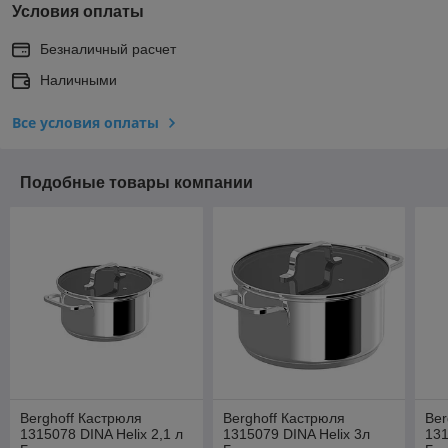
Условия оплаты
Безналичный расчет
Наличными
Все условия оплаты
Подобные товары компании
Berghoff Кастрюля
Berghoff Кастрюля
Ber
1315078 DINA Helix 2,1 л
1315079 DINA Helix 3л
131