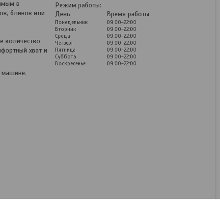
имым в
Режим работы:
ов, блинов или
День
Время работы
Понедельник
09:00-22:00
Вторник
09:00-22:00
Среда
09:00-22:00
е количество
Четверг
09:00-22:00
мфортный хват и
Пятница
09:00-22:00
Суббота
09:00-22:00
Воскресенье
09:00-22:00
й машине.
Berghoff 1315157 DINA
Helix Сковорода 24 см, В
цену товара входит
доставка по г Минску
В наличии
115
руб.
КУПИТЬ