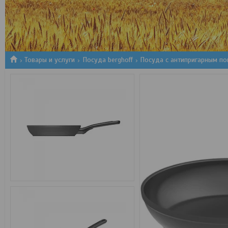
1
2
3
Товары и услуги
Посуда berghoff
Посуда с антипригарным п