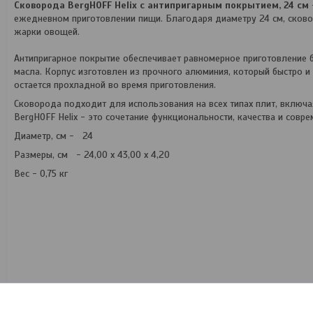
Сковорода BergHOFF Helix с антипригарным покрытием, 24 см
ежедневном приготовлении пищи. Благодаря диаметру 24 см, сков
жарки овощей.
Антипригарное покрытие обеспечивает равномерное приготовление 
масла. Корпус изготовлен из прочного алюминия, который быстро и
остается прохладной во время приготовления.
Сковорода подходит для использования на всех типах плит, включа
BergHOFF Helix - это сочетание функциональности, качества и совре
Диаметр, см - 24
Размеры, см - 24,00 x 43,00 x 4,20
Вес - 0,75 кг