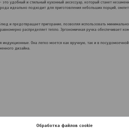
- это удобный и стильный кухонный аксессуар, который станет незамен
орода идеально подходит для приготовления небольших порций, омлет
блюд и предотвращает пригорание, позволяя использовать минимально
 равномерно распределяет тепло. Эргономичная ручка обеспечивает ко
я индукционные. Она легко моется как вручную, так и в посудомоечно
менного дизайна.
Обработка файлов cookie