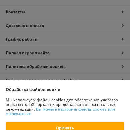
Контакты
Доставка и оплата
График работы
Полная версия сайта
Политика обработки cookies
Сайт создан на платформе Deal.by
Обработка файлов cookie
Информация для покупателя
Мы используем файлы cookies для обеспечения удобства
пользователей портала и предоставления персональных
Индивидуальный предприниматель:
Бондарович Андрей Иванович
рекомендаций.
Вы можете настроить файлы cookies или
г. Минск, ул. Первомайская, д. 24 к.3, кв. 15
отключить их.
Регистрационный номер ЕГР: 191658429
Принять