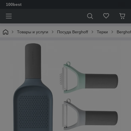
100best
Товары и услуги
Посуда Berghoff
Терки
Berghof