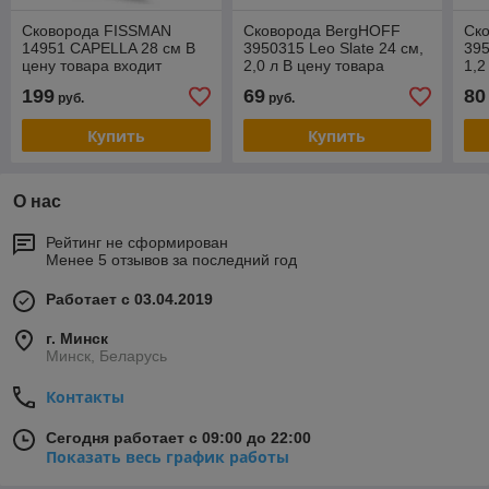
Сковорода FISSMAN
Сковорода BergHOFF
Ск
14951 CAPELLA 28 см В
3950315 Leo Slate 24 см,
395
цену товара входит
2,0 л В цену товара
1,2
доставка по г Минску.
входит доставка по г
вхо
199
69
80
руб.
руб.
Фирменная гарантия.
Минску. Фирменная
Ми
гаран
гар
Купить
Купить
О нас
Рейтинг не сформирован
Менее 5 отзывов за последний год
Работает с 03.04.2019
г. Минск
Минск, Беларусь
Контакты
Сегодня работает с 09:00 до 22:00
Показать весь график работы