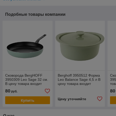
Подобные товары компании
Сковорода BergHOFF
Berghoff 3950512 Форма
Ск
3950309 Leo Sage 32 см.
Leo Balance Sage 4,5 л В
395
В цену товара входит
цену товара входит
тов
доставка по г Минску
доставка по г Минску
по 
80
80
руб.
Цену уточняйте
Купить
О нас