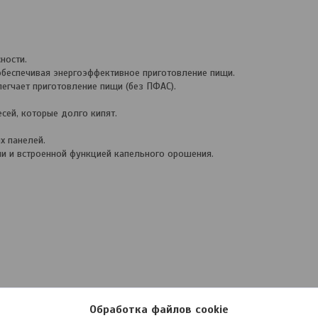
ности.
обеспечивая энергоэффективное приготовление пищи.
егчает приготовление пищи (без ПФАС).
ей, которые долго кипят.
х панелей.
и и встроенной функцией капельного орошения.
Обработка файлов cookie