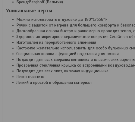
Бренд:Berghoff (Бельгия)
Уникальные черты
Можно использовать в духовке до 180°C/356°F
Ручки с защитой от нагрева для большего комфорта и безопас
Дискообразная основа быстро и равномерно проводит тепло, 
Здоровое антипригарное керамическое покрытие CeraGreen обл
Изготовлен из переработанного алюминия
Кастрюлю желательно использовать для особо бульонных смес
Специальная кнопка с функцией подставки для ложки.
Подходит для всех «верхних вытяжек» и классических варочны
Прозрачная стеклянная крышка со встроенными воздуховодам
Подходит для всех плит, включая индукционные.
Легко очистить
Легкий и простой в обращении материал