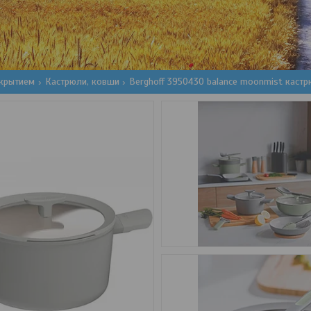
окрытием
Кастрюли, ковши
Berghoff 3950430 balance moonmist кастр