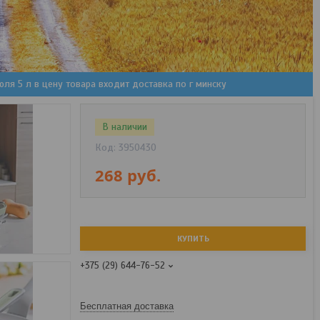
юля 5 л в цену товара входит доставка по г минску
В наличии
Код:
3950430
268
руб.
КУПИТЬ
+375 (29) 644-76-52
Бесплатная доставка