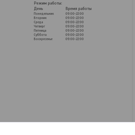
Режим работы:
День
Время работы
Понедельник
09:00-22:00
Вторник
09:00-22:00
Среда
09:00-22:00
Четверг
09:00-22:00
Пятница
09:00-22:00
Суббота
09:00-22:00
Воскресенье
09:00-22:00
Berghoff 3950430 Balance
Moonmist Кастрюля 5 л В
цену товара входит
доставка по г Минску
В наличии
268
руб.
КУПИТЬ