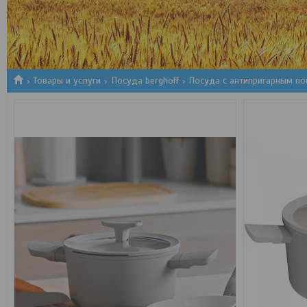
1
2
3
Товары и услуги
Посуда berghoff
Посуда с антипригарным п