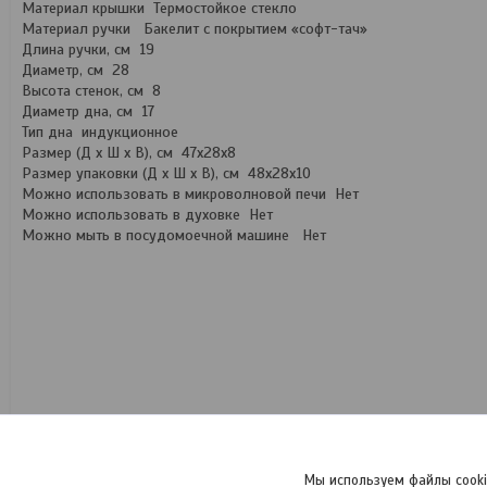
Материал крышки Термостойкое стекло
Материал ручки Бакелит с покрытием «софт-тач»
Длина ручки, см 19
Диаметр, см 28
Высота стенок, см 8
Диаметр дна, см 17
Тип дна индукционное
Размер (Д х Ш х В), см 47х28х8
Размер упаковки (Д х Ш х В), см 48х28х10
Можно использовать в микроволновой печи Нет
Можно использовать в духовке Нет
Можно мыть в посудомоечной машине Нет
Мы используем файлы cooki