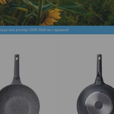
рода-вок prestige 5048 28x8 см с крышкой