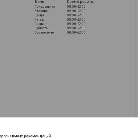
День
Время работы
Понедельник
09:00-22:00
Вторник
09:00-22:00
Среда
09:00-22:00
Четверг
09:00-22:00
Пятница
09:00-22:00
Суббота
09:00-22:00
Воскресенье
09:00-22:00
Fissman Сковорода-вок
PRESTIGE 5048 28x8 см с
крышкой
В наличии
220
руб.
КУПИТЬ
персональных рекомендаций.