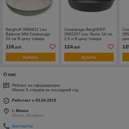
Berghoff 3950421 Leo
Сковорода BergHOFF
Ск
Balance MM Сковорода
3950297 Leo Stone 24 см,
395
24 см В цену товара
2,0 л В цену товара
цен
входит доставка по г
входит доставка по г
дос
116
124
12
руб.
руб.
Минску
Минску. Фирменная
гаран
Купить
Купить
О нас
Рейтинг не сформирован
Менее 5 отзывов за последний год
Работает с 03.04.2019
г. Минск
Минск, Беларусь
Контакты