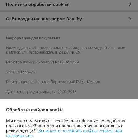
Политика обработки cookies
Сайт создан на платформе Deal.by
Информация для покупателя
Индивидуальный предприниматель:
Бондарович Андрей Иванович
г. Минск, ул. Первомайская, д. 24 к.3, кв. 15
Регистрационный номер ЕГР: 191658429
УНП: 191658429
Регистрационный орган: Партизанский РИК г. Минска
Дата регистрации компании: 21.01.2013
Обработка файлов cookie
Мы используем файлы cookies для обеспечения удобства
пользователей портала и предоставления персональных
рекомендаций.
Вы можете настроить файлы cookies или
отключить их.