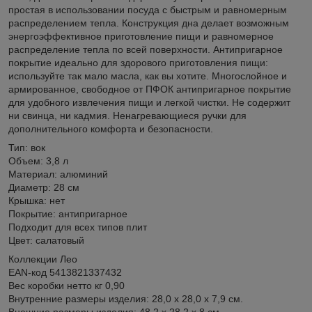
простая в использовании посуда с быстрым и равномерным
распределением тепла. Конструкция дна делает возможным
энергоэффективное приготовление пищи и равномерное
распределение тепла по всей поверхности. Антипригарное
покрытие идеально для здорового приготовления пищи:
используйте так мало масла, как вы хотите. Многослойное и
армированное, свободное от ПФОК антипригарное покрытие
для удобного извлечения пищи и легкой чистки. Не содержит
ни свинца, ни кадмия. Ненагревающиеся ручки для
дополнительного комфорта и безопасности.
Тип: вок
Объем: 3,8 л
Материал: алюминий
Диаметр: 28 см
Крышка: нет
Покрытие: антипригарное
Подходит для всех типов плит
Цвет: салатовый
Коллекции Лео
EAN-код 5413821337432
Вес коробки нетто кг 0,90
Внутренние размеры изделия: 28,0 х 28,0 х 7,9 см.
Внешние размеры изделия: 48,2 х 28,2 х 8 см