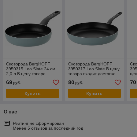
Сковорода BergHOFF
Сковорода BergHOFF
Ск
3950315 Leo Slate 24 см,
3950317 Leo Slate В цену
395
2,0 л В цену товара
товара входит доставка
цен
входит доставка по г
по г Минску
дос
69
80
70
руб.
руб.
Минску. Фирменная
гаран
Купить
Купить
О нас
Рейтинг не сформирован
Менее 5 отзывов за последний год