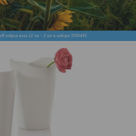
off eclipse ваза 12 см - 2 шт в наборе 3700443