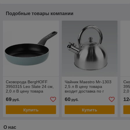
Подобные товары компании
Сковорода BergHOFF
Чайник Maestro Mr-1303
Ск
3950315 Leo Slate 24 см,
2,5 л В цену товара
395
2,0 л В цену товара
входит доставка по г
2,0
входит доставка по г
Минску
вхо
69
60
12
руб.
руб.
Минску. Фирменная
Ми
гаран
гар
Купить
Купить
О нас