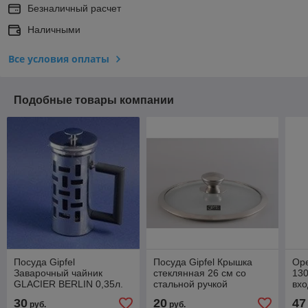
Безналичный расчет
Наличными
Все условия оплаты
Подобные товары компании
Посуда Gipfel
Посуда Gipfel Крышка
Оре
Заварочный чайник
стеклянная 26 см со
130
GLACIER BERLIN 0,35л.
стальной ручкой
вхо
7773 стекло PYREX
Ми
30
20
47
руб.
руб.