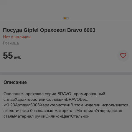
Посуда Gipfel Орехокол Bravo 6003
Нет в наличии
Розница
55
руб.
Описание
Описание- орехокол серии BRAVO- хромированный
сплавХарактеристикиКоллекцияBRAVOВес,
кг0.23Артикул6003ХарактеристикиВ этом изделии используются
экологически безопасные материалыМатериалУглеродистая
стальМатериал ручкиСиликонЦветСтальной