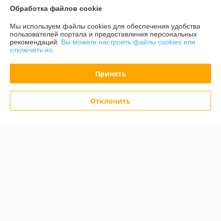
Обработка файлов cookie
Покупатель
20.02.2025
Отлично
Мы используем файлы cookies для обеспечения удобства
пользователей портала и предоставления персональных
рекомендаций.
Вы можете настроить файлы cookies или
Сделка подтверждена через корзину
отключить их.
Принять
кирилл
13.01.2025
Отлично
Отклонить
По заказу всё отлично, вот только сама точилка не точит совсем, 
видимо брак заводской,   сильно разочарован ведь бренд неплохой
Сделка подтверждена через корзину
Показать все отзывы
О нас
Контакты