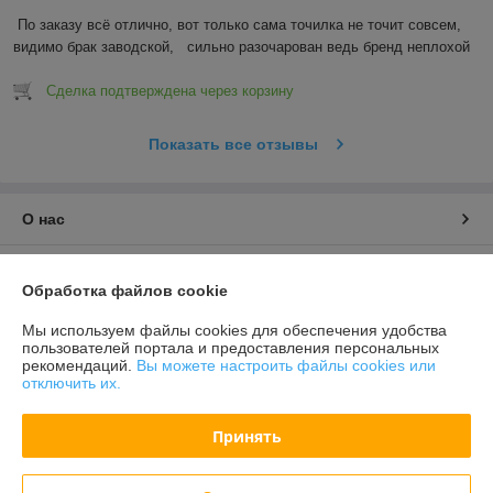
По заказу всё отлично, вот только сама точилка не точит совсем, 
видимо брак заводской,   сильно разочарован ведь бренд неплохой
Сделка подтверждена через корзину
Показать все отзывы
О нас
Контакты
Обработка файлов cookie
Доставка и оплата
Мы используем файлы cookies для обеспечения удобства
пользователей портала и предоставления персональных
рекомендаций.
Вы можете настроить файлы cookies или
График работы
отключить их.
Полная версия сайта
Принять
Политика обработки cookies