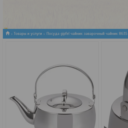
1
2
3
Товары и услуги
Посуда gipfel чайник заварочный чайник 8635 