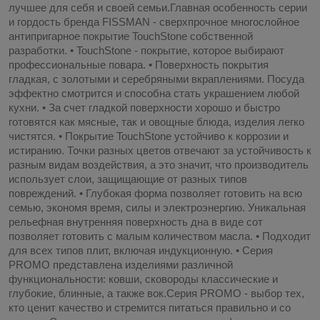
лучшее для себя и своей семьи.Главная особенность серии
и гордость бренда FISSMAN - сверхпрочное многослойное
антипригарное покрытие TouchStone собственной
разработки. • TouchStone - покрытие, которое выбирают
профессиональные повара. • Поверхность покрытия
гладкая, с золотыми и серебряными вкраплениями. Посуда
эффектно смотрится и способна стать украшением любой
кухни. • За счет гладкой поверхности хорошо и быстро
готовятся как мясные, так и овощные блюда, изделия легко
чистятся. • Покрытие TouchStone устойчиво к коррозии и
истиранию. Точки разных цветов отвечают за устойчивость к
разным видам воздействия, а это значит, что производитель
использует слои, защищающие от разных типов
повреждений. • Глубокая форма позволяет готовить на всю
семью, экономя время, силы и электроэнергию. Уникальная
рельефная внутренняя поверхность дна в виде сот
позволяет готовить с малым количеством масла. • Подходит
для всех типов плит, включая индукционную. • Серия
PROMO представлена изделиями различной
функциональности: ковши, сковороды классические и
глубокие, блинные, а также вок.Серия PROMO - выбор тех,
кто ценит качество и стремится питаться правильно и со