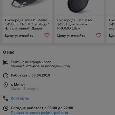
Сковорода вок FISSMAN
Cковорода FISSMAN
Cк
14986 F PROMO 28x8см /
14991 для блинов
143
4л (алюминий) Дания
PROMO 18см
ск
(алюминий)
28x
Цену уточняйте
Цену уточняйте
Це
О нас
Рейтинг не сформирован
Менее 5 отзывов за последний год
Работает с 03.04.2019
г. Минск
Минск, Беларусь
Контакты
Сегодня работает с 09:00 до 22:00
Показать весь график работы