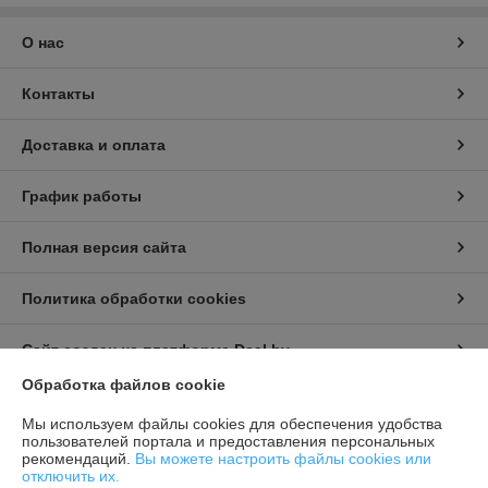
О нас
Контакты
Доставка и оплата
График работы
Полная версия сайта
Политика обработки cookies
Сайт создан на платформе Deal.by
Обработка файлов cookie
Информация для покупателя
Мы используем файлы cookies для обеспечения удобства
пользователей портала и предоставления персональных
Индивидуальный предприниматель:
Бондарович Андрей Иванович
рекомендаций.
Вы можете настроить файлы cookies или
г. Минск, ул. Первомайская, д. 24 к.3, кв. 15
отключить их.