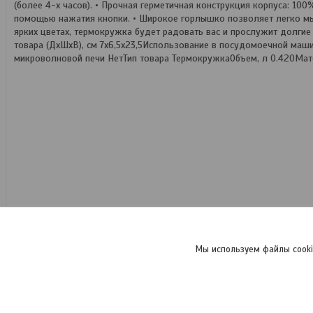
(более 4-х часов). • Прочная герметичная конструкция корпуса: 100
помощью нажатия кнопки. • Широкое горлышко позволяет легко мыт
ярких цветах, термокружка будет радовать вас и прослужит долг
товара (ДхШхВ), см 7х6,5х23,5Использование в посудомоечной ма
микроволновой печи НетТип товара ТермокружкаОбъем, л 0.420Мат
Мы используем файлы cooki