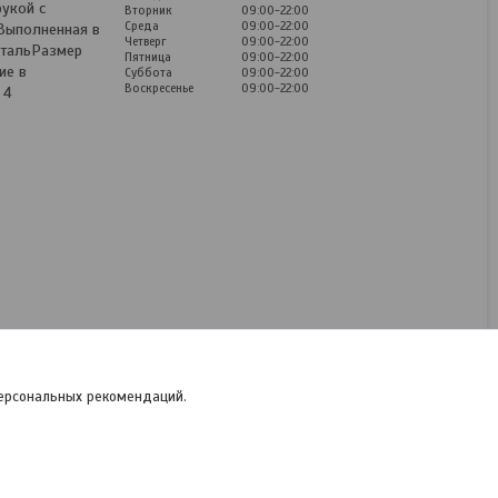
рукой с
Вторник
09:00-22:00
Среда
09:00-22:00
 Выполненная в
Четверг
09:00-22:00
стальРазмер
Пятница
09:00-22:00
ие в
Суббота
09:00-22:00
Воскресенье
09:00-22:00
 4
Термокружка FISSMAN
9816 420 мл, цвет
Голубой (нерж.сталь)
Дания
В наличии
Цену уточняйте
персональных рекомендаций.