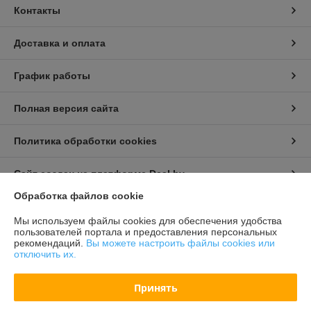
Контакты
Доставка и оплата
График работы
Полная версия сайта
Политика обработки cookies
Сайт создан на платформе Deal.by
Обработка файлов cookie
Информация для покупателя
Мы используем файлы cookies для обеспечения удобства
пользователей портала и предоставления персональных
Индивидуальный предприниматель:
Бондарович Андрей Иванович
рекомендаций.
Вы можете настроить файлы cookies или
г. Минск, ул. Первомайская, д. 24 к.3, кв. 15
отключить их.
Регистрационный номер ЕГР: 191658429
Принять
УНП: 191658429