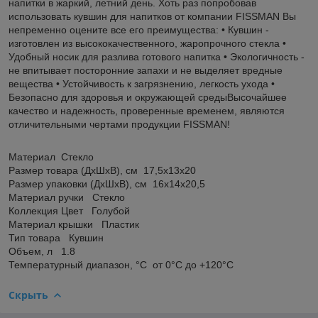
напитки в жаркий, летний день. Хоть раз попробовав
использовать кувшин для напитков от компании FISSMAN Вы
непременно оцените все его преимущества: • Кувшин -
изготовлен из высококачественного, жаропрочного стекла •
Удобный носик для разлива готового напитка • Экологичность -
не впитывает посторонние запахи и не выделяет вредные
вещества • Устойчивость к загрязнению, легкость ухода •
Безопасно для здоровья и окружающей средыВысочайшее
качество и надежность, проверенные временем, являются
отличительными чертами продукции FISSMAN!
Материал Стекло
Размер товара (ДхШхВ), см 17,5х13х20
Размер упаковки (ДхШхВ), см 16х14х20,5
Материал ручки Стекло
Коллекция Цвет Голубой
Материал крышки Пластик
Тип товара Кувшин
Объем, л 1.8
Температурный диапазон, °C от 0°C до +120°C
Скрыть