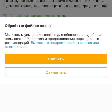
По заказу всё отлично, вот только сама точилка не точит совсем, 
видимо брак заводской,   сильно разочарован ведь бренд неплохой
Сделка подтверждена через корзину
Обработка файлов cookie
Показать все отзывы
Мы используем файлы cookies для обеспечения удобства
пользователей портала и предоставления персональных
рекомендаций.
Вы можете настроить файлы cookies или
О нас
отключить их.
Контакты
Принять
Доставка и оплата
Отклонить
График работы
Полная версия сайта
Политика обработки cookies