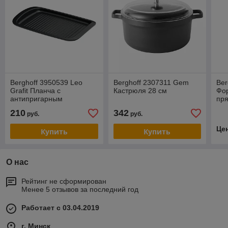
Berghoff 3950539 Leo
Berghoff 2307311 Gem
Be
Grafit Планча с
Кастрюля 28 см
Фо
антипригарным
пря
покрытием 42х*7,5 см
см
210
342
руб.
руб.
Це
Купить
Купить
О нас
Рейтинг не сформирован
Менее 5 отзывов за последний год
Работает с 03.04.2019
г. Минск