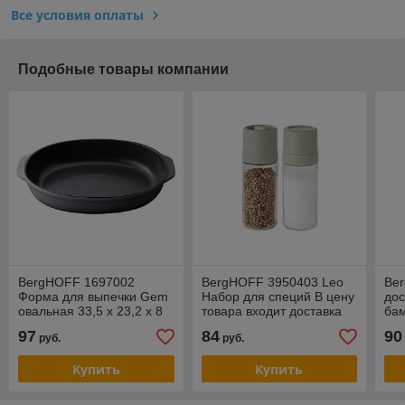
Все условия оплаты
Подобные товары компании
BergHOFF 1697002
BergHOFF 3950403 Leo
Be
Форма для выпечки Gem
Набор для специй В цену
дос
овальная 33,5 х 23,2 х 8
товара входит доставка
бам
см Бесплатная доставка
по г Минску
97
84
90
руб.
руб.
по г Минску
Купить
Купить