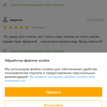
Сделка подтверждена через корзину
кирилл
13.01.2025
Отлично
По заказу всё отлично, вот только сама точилка не точит совсем, 
видимо брак заводской,   сильно разочарован ведь бренд неплохой
Сделка подтверждена через корзину
Обработка файлов cookie
Показать все отзывы
Мы используем файлы cookies для обеспечения удобства
пользователей портала и предоставления персональных
рекомендаций.
Вы можете настроить файлы cookies или
О нас
отключить их.
Контакты
Принять
Доставка и оплата
Отклонить