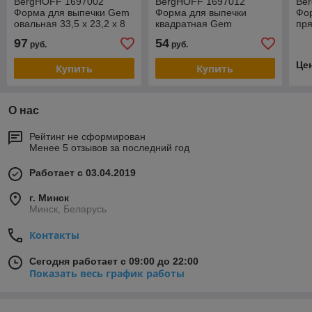
BergHOFF 1697002
BergHOFF 1697012
Be
Форма для выпечки Gem
Форма для выпечки
Фо
овальная 33,5 х 23,2 х 8
квадратная Gem
пря
см Бесплатная доставка
20,5x20,5x6 см
см
97
54
руб.
руб.
по г Минску
Це
Купить
Купить
О нас
Рейтинг не сформирован
Менее 5 отзывов за последний год
Работает с 03.04.2019
г. Минск
Минск, Беларусь
Контакты
Сегодня работает с 09:00 до 22:00
Показать весь график работы