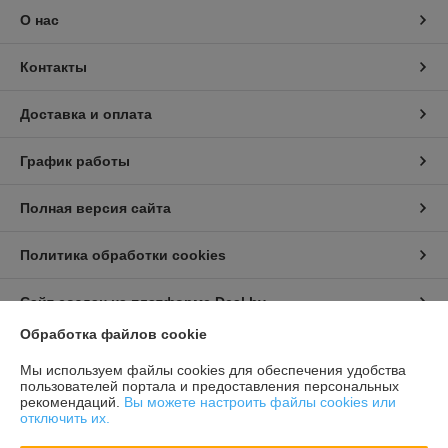
О нас
Контакты
Доставка и оплата
График работы
Полная версия сайта
Политика обработки cookies
Сайт создан на платформе Deal.by
Обработка файлов cookie
Информация для покупателя
Мы используем файлы cookies для обеспечения удобства
пользователей портала и предоставления персональных
Индивидуальный предприниматель:
Бондарович Андрей Иванович
рекомендаций.
Вы можете настроить файлы cookies или
г. Минск, ул. Первомайская, д. 24 к.3, кв. 15
отключить их.
Регистрационный номер ЕГР: 191658429