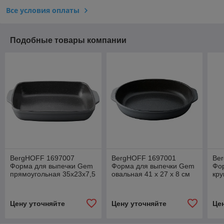
Все условия оплаты
Подобные товары компании
BergHOFF 1697007
BergHOFF 1697001
Be
Форма для выпечки Gem
Форма для выпечки Gem
Фо
прямоугольная 35х23х7,5
овальная 41 х 27 х 8 см
кру
см
Бесплатная доставка по
г Минску !
Цену уточняйте
Цену уточняйте
Це