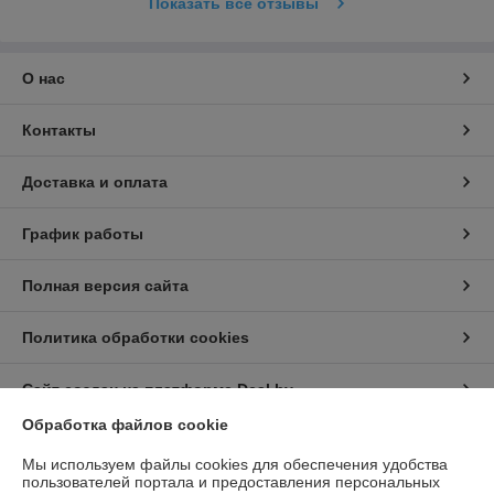
Показать все отзывы
О нас
Контакты
Доставка и оплата
График работы
Полная версия сайта
Политика обработки cookies
Сайт создан на платформе Deal.by
Обработка файлов cookie
Информация для покупателя
Мы используем файлы cookies для обеспечения удобства
пользователей портала и предоставления персональных