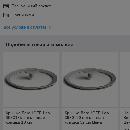
Безналичный расчет
Наличными
Все условия оплаты
Подобные товары компании
Крышка BergHOFF Leo
Крышка BergHOFF Leo
Но
3950185 стеклянная
3950190 стеклянная
Be
крышка 18 см
крышка 32 см Цена
Цен
указана с доставкой по г.
по 