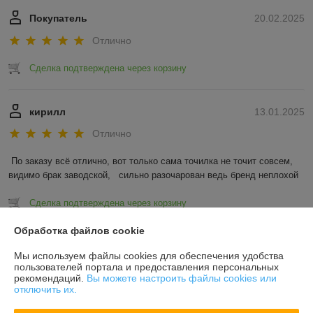
Покупатель
20.02.2025
Отлично
Сделка подтверждена через корзину
кирилл
13.01.2025
Отлично
По заказу всё отлично, вот только сама точилка не точит совсем, 
видимо брак заводской,   сильно разочарован ведь бренд неплохой
Сделка подтверждена через корзину
Обработка файлов cookie
Показать все отзывы
Мы используем файлы cookies для обеспечения удобства
пользователей портала и предоставления персональных
рекомендаций.
Вы можете настроить файлы cookies или
О нас
отключить их.