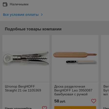
Наличными
Все условия оплаты
Подобные товары компании
Штопор BergHOFF
Доска разделочная
Be
Straight 21 см 1105369
BergHOFF Leo 3950087
Бут
бамбуковая с ручкой
мл
44*10*1,5 см + нож для
58
руб.
хлеба
Цену уточняйте
Це