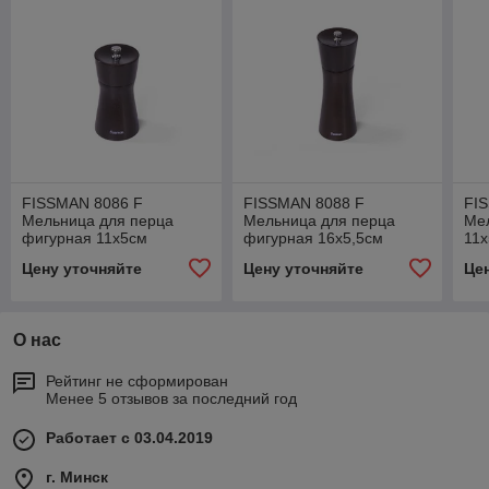
FISSMAN 8086 F
FISSMAN 8088 F
FI
Мельница для перца
Мельница для перца
Ме
фигурная 11x5см
фигурная 16x5,5см
11
(деревянный корпус,
(деревянный корпус,
кор
Цену уточняйте
Цену уточняйте
Це
нерж.сталь) Дания
нерж.сталь) Дания
Да
О нас
Рейтинг не сформирован
Менее 5 отзывов за последний год
Работает с 03.04.2019
г. Минск