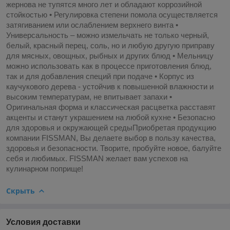
жернова не тупятся много лет и обладают коррозийной
стойкостью • Регулировка степени помола осуществляется
затягиванием или ослаблением верхнего винта •
Универсальность – можно измельчать не только черный,
белый, красный перец, соль, но и любую другую приправу
для мясных, овощных, рыбных и других блюд • Мельницу
можно использовать как в процессе приготовления блюд,
так и для добавления специй при подаче • Корпус из
каучукового дерева - устойчив к повышенной влажности и
высоким температурам, не впитывает запахи •
Оригинальная форма и классическая расцветка расставят
акценты и станут украшением на любой кухне • Безопасно
для здоровья и окружающей средыПриобретая продукцию
компании FISSMAN, Вы делаете выбор в пользу качества,
здоровья и безопасности. Творите, пробуйте новое, балуйте
себя и любимых. FISSMAN желает вам успехов на
кулинарном поприще!
Скрыть
Условия доставки