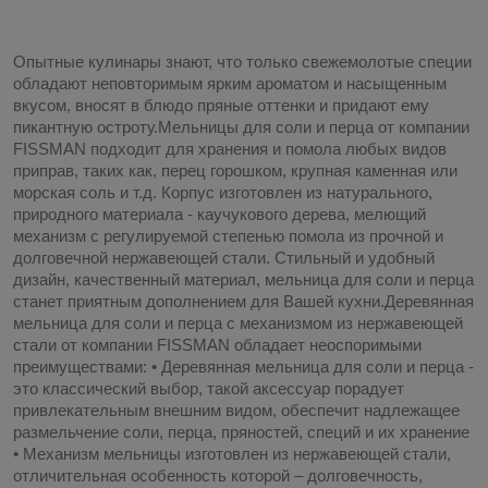
Опытные кулинары знают, что только свежемолотые специи
обладают неповторимым ярким ароматом и насыщенным
вкусом, вносят в блюдо пряные оттенки и придают ему
пикантную остроту.Мельницы для соли и перца от компании
FISSMAN подходит для хранения и помола любых видов
приправ, таких как, перец горошком, крупная каменная или
морская соль и т.д. Корпус изготовлен из натурального,
природного материала - каучукового дерева, мелющий
механизм с регулируемой степенью помола из прочной и
долговечной нержавеющей стали. Стильный и удобный
дизайн, качественный материал, мельница для соли и перца
станет приятным дополнением для Вашей кухни.Деревянная
мельница для соли и перца с механизмом из нержавеющей
стали от компании FISSMAN обладает неоспоримыми
преимуществами: • Деревянная мельница для соли и перца -
это классический выбор, такой аксессуар порадует
привлекательным внешним видом, обеспечит надлежащее
размельчение соли, перца, пряностей, специй и их хранение
• Механизм мельницы изготовлен из нержавеющей стали,
отличительная особенность которой – долговечность,