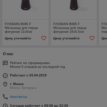
FISSMAN 8086 F
FISSMAN 8088 F
FI
Мельница для перца
Мельница для перца
Мел
фигурная 11x5см
фигурная 16x5,5см
пе
(деревянный корпус,
(деревянный корпус,
(де
Цену уточняйте
Цену уточняйте
Це
нерж.сталь) Дания
нерж.сталь) Дания
Да
О нас
Рейтинг не сформирован
Менее 5 отзывов за последний год
Работает с 03.04.2019
г. Минск
Минск, Беларусь
Контакты
Сегодня работает с 09:00 до 22:00