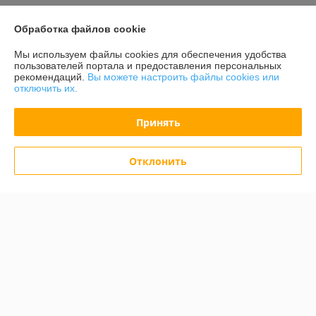
Показать все отзывы
Обработка файлов cookie
Мы используем файлы cookies для обеспечения удобства
О нас
пользователей портала и предоставления персональных
рекомендаций.
Вы можете настроить файлы cookies или
отключить их.
Контакты
Принять
Доставка и оплата
Отклонить
График работы
Полная версия сайта
Политика обработки cookies
Сайт создан на платформе Deal.by
Информация для покупателя