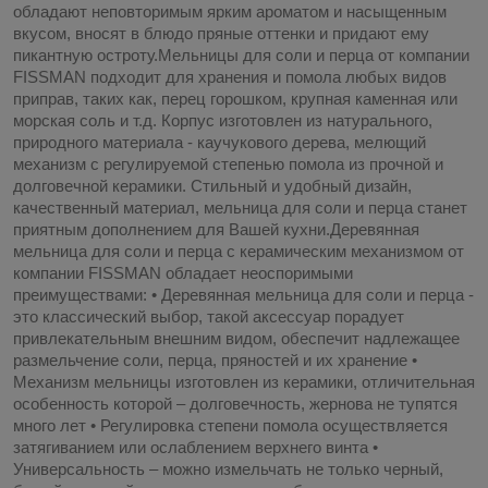
обладают неповторимым ярким ароматом и насыщенным
вкусом, вносят в блюдо пряные оттенки и придают ему
пикантную остроту.Мельницы для соли и перца от компании
FISSMAN подходит для хранения и помола любых видов
приправ, таких как, перец горошком, крупная каменная или
морская соль и т.д. Корпус изготовлен из натурального,
природного материала - каучукового дерева, мелющий
механизм с регулируемой степенью помола из прочной и
долговечной керамики. Стильный и удобный дизайн,
качественный материал, мельница для соли и перца станет
приятным дополнением для Вашей кухни.Деревянная
мельница для соли и перца с керамическим механизмом от
компании FISSMAN обладает неоспоримыми
преимуществами: • Деревянная мельница для соли и перца -
это классический выбор, такой аксессуар порадует
привлекательным внешним видом, обеспечит надлежащее
размельчение соли, перца, пряностей и их хранение •
Механизм мельницы изготовлен из керамики, отличительная
особенность которой – долговечность, жернова не тупятся
много лет • Регулировка степени помола осуществляется
затягиванием или ослаблением верхнего винта •
Универсальность – можно измельчать не только черный,