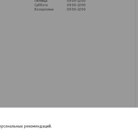
Пятница
09:00-22:00
Суббота
09:00-22:00
Воскресенье
09:00-22:00
Термос Fissman 9750 500
мл (нерж. сталь) Дания
Нет в наличии
46
руб.
персональных рекомендаций.