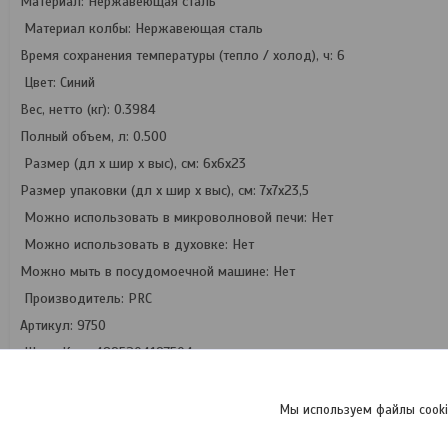
Материал: Нержавеющая сталь
Материал колбы: Нержавеющая сталь
Время сохранения температуры (тепло / холод), ч: 6
Цвет: Синий
Вес, нетто (кг): 0.3984
Полный объем, л: 0.500
Размер (дл х шир х выс), см: 6х6х23
Размер упаковки (дл х шир х выс), см: 7х7х23,5
Можно использовать в микроволновой печи: Нет
Можно использовать в духовке: Нет
Можно мыть в посудомоечной машине: Нет
Производитель: PRC
Артикул: 9750
ШтрихКод: 4895204197504
Мы используем файлы cooki