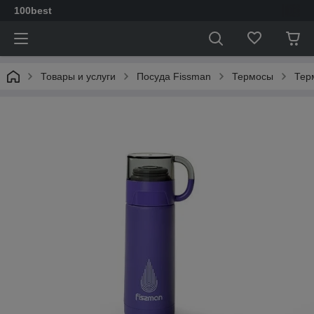
100best
Товары и услуги
Посуда Fissman
Термосы
Тер