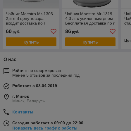
Чайник Maestro Mr-1303
Чайник Maestro Mr-1319
Чай
2,5 л В цену товара
4,3 л. с усиленным дном
Ча
входит доставка по г
Бесплатная доставка по г
ста
Минску
Минску.
60
86
руб.
руб.
Це
Купить
Купить
О нас
Рейтинг не сформирован
Менее 5 отзывов за последний год
Работает с 03.04.2019
г. Минск
Минск, Беларусь
Контакты
Сегодня работает с 09:00 до 22:00
Показать весь график работы