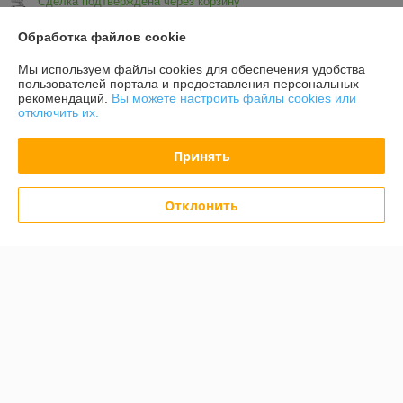
Сделка подтверждена через корзину
Обработка файлов cookie
Показать все отзывы
Мы используем файлы cookies для обеспечения удобства
пользователей портала и предоставления персональных
рекомендаций.
Вы можете настроить файлы cookies или
О нас
отключить их.
Контакты
Принять
Доставка и оплата
Отклонить
График работы
Полная версия сайта
Политика обработки cookies
Сайт создан на платформе Deal.by