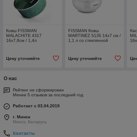
Ковш FISSMAN
FISSMAN Ковш
Ка
MALACHITE 4317
MARTINEZ 5135 14x7 см /
MIL
16x7,8см / 1,4л
1,1 л со стеклянной
16x
крышкой (нерж. сталь)
Цену уточняйте
Цену уточняйте
Це
О нас
Рейтинг не сформирован
Менее 5 отзывов за последний год
Работает с 03.04.2019
г. Минск
Минск, Беларусь
Контакты