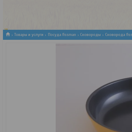
1
2
3
Товары и услуги
Посуда fissman
Сковороды
Cковорода fis