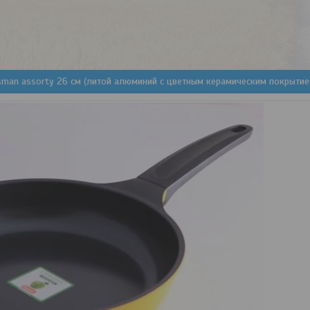
sman assorty 26 см (литой алюминий с цветным керамическим покрытие