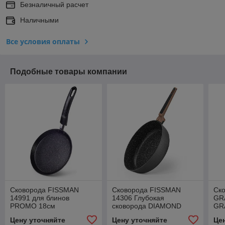
Безналичный расчет
Наличными
Все условия оплаты
Подобные товары компании
Cковорода FISSMAN
Cковорода FISSMAN
Cк
14991 для блинов
14306 Глубокая
GR
PROMO 18см
сковорода DIAMOND
GR
(алюминий)
28x7,5см (алюминий)
(а
Цену уточняйте
Цену уточняйте
Це