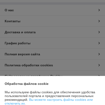
О нас
Контакты
Доставка и оплата
График работы
Полная версия сайта
Политика обработки cookies
Сайт создан на платформе Deal.by
Обработка файлов cookie
Информация для покупателя
Мы используем файлы cookies для обеспечения удобства
пользователей портала и предоставления персональных
Индивидуальный предприниматель:
Бондарович Андрей Иванович
рекомендаций.
Вы можете настроить файлы cookies или
г. Минск, ул. Первомайская, д. 24 к.3, кв. 15
отключить их.