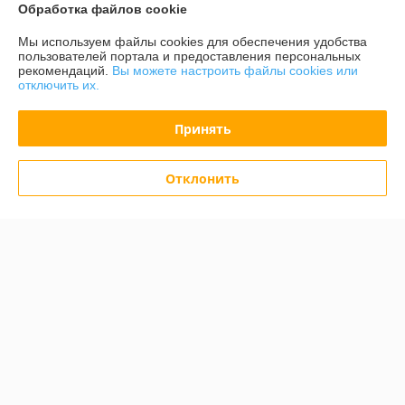
Обработка файлов cookie
Покупатель
20.02.2025
Отлично
Мы используем файлы cookies для обеспечения удобства
пользователей портала и предоставления персональных
рекомендаций.
Вы можете настроить файлы cookies или
Сделка подтверждена через корзину
отключить их.
Принять
кирилл
13.01.2025
Отлично
Отклонить
По заказу всё отлично, вот только сама точилка не точит совсем, 
видимо брак заводской,   сильно разочарован ведь бренд неплохой
Сделка подтверждена через корзину
Показать все отзывы
О нас
Контакты