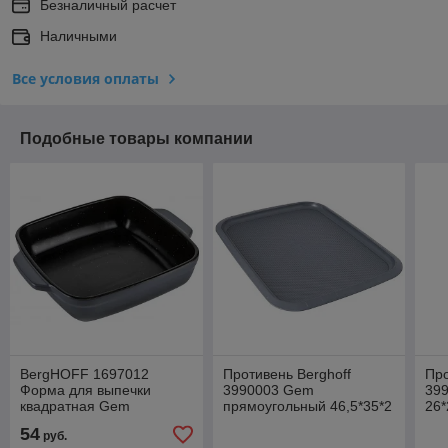
Безналичный расчет
Наличными
Все условия оплаты
Подобные товары компании
BergHOFF 1697012
Противень Berghoff
Про
Форма для выпечки
3990003 Gem
39
квадратная Gem
прямоугольный 46,5*35*2
26*
20,5x20,5x6 см
см
54
руб.