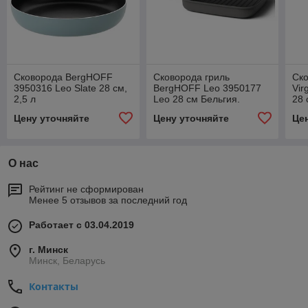
Сковорода BergHOFF
Сковорода гриль
Ск
3950316 Leo Slate 28 см,
BergHOFF Leo 3950177
Vir
2,5 л
Leo 28 см Бельгия.
28 
Гарантия.
Цену уточняйте
Цену уточняйте
Це
О нас
Рейтинг не сформирован
Менее 5 отзывов за последний год
Работает с 03.04.2019
г. Минск
Минск, Беларусь
Контакты