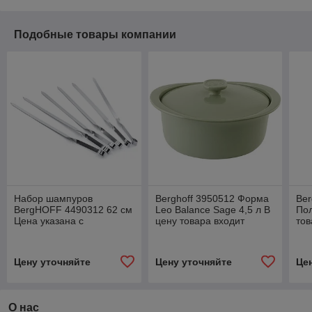
Подобные товары компании
Набор шампуров
Berghoff 3950512 Форма
Ber
BergHOFF 4490312 62 см
Leo Balance Sage 4,5 л В
Пол
Цена указана с
цену товара входит
тов
доставкой.
доставка по г Минску
по 
Цену уточняйте
Цену уточняйте
Це
О нас