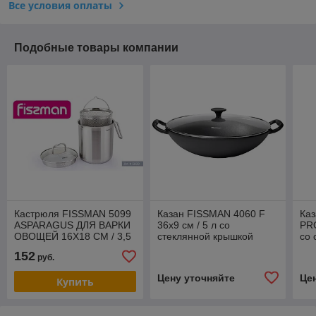
Все условия оплаты
Подобные товары компании
Кастрюля FISSMAN 5099
Казан FISSMAN 4060 F
Ка
ASPARAGUS ДЛЯ ВАРКИ
36x9 см / 5 л со
PRO
ОВОЩЕЙ 16X18 СМ / 3,5
стеклянной крышкой
со 
Л СО ВСТАВКОЙ-
(чугун) Дания
(а
152
руб.
ПАРОВАРКОЙ И
СТЕКЛЯННОЙ КРЫШКОЙ
Цену уточняйте
Це
Купить