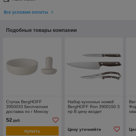
Все условия оплаты
Подобные товары компании
Ступка BergHOFF
Набор кухонных ножей
Be
3950033 Бесплатная
BergHOFF Ron 3900150 3
Фо
доставка по г Минску
пр В цену входит
ова
доставка по г Минску
Бес
52
руб.
г М
Цену уточняйте
Це
Купить