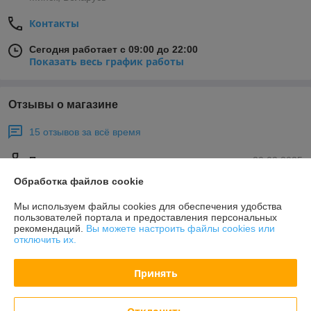
Контакты
Сегодня работает с 09:00 до 22:00
Показать весь график работы
Отзывы о магазине
15 отзывов за всё время
Покупатель
20.02.2025
Обработка файлов cookie
Отлично
Мы используем файлы cookies для обеспечения удобства
Сделка подтверждена через корзину
пользователей портала и предоставления персональных
рекомендаций.
Вы можете настроить файлы cookies или
отключить их.
кирилл
13.01.2025
Принять
Отлично
По заказу всё отлично, вот только сама точилка не точит совсем, 