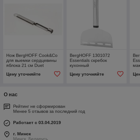
Нож BergHOFF Cook&Co
BergHOFF 1301072
Be
для выемки сердцевины
Essentials скребок
Ess
яблока 21 см Duet
кухонный
мак
2800030
Бес
Цену уточняйте
Цену уточняйте
Це
Мин
О нас
Рейтинг не сформирован
Менее 5 отзывов за последний год
Работает с 03.04.2019
г. Минск
Минск, Беларусь