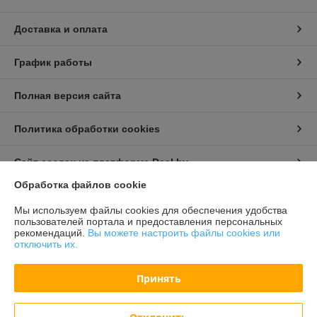
Доставка и оплата
График работы
Полная версия сайта
Политика обработки cookies
Сайт создан на платформе Deal.by
Обработка файлов cookie
Информация для покупателя
Мы используем файлы cookies для обеспечения удобства
пользователей портала и предоставления персональных
Индивидуальный предприниматель:
Бондарович Андрей Иванович
рекомендаций.
Вы можете настроить файлы cookies или
г. Минск, ул. Первомайская, д. 24 к.3, кв. 15
отключить их.
Регистрационный номер ЕГР: 191658429
Принять
УНП: 191658429
Регистрационный орган: Партизанский РИК г. Минска