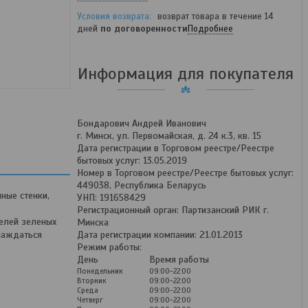
возврат товара в течение 14
дней
по договоренности
Подробнее
Информация для покупателя
Бондарович Андрей Иванович
г. Минск, ул. Первомайская, д. 24 к.3, кв. 15
Дата регистрации в Торговом реестре/Реестре
бытовых услуг: 13.05.2019
Номер в Торговом реестре/Реестре бытовых услуг:
449038, Республика Беларусь
ные стенки,
УНП: 191658429
Регистрационный орган: Партизанский РИК г.
телей зеленых
Минска
слаждаться
Дата регистрации компании: 21.01.2013
Режим работы:
День
Время работы
Понедельник
09:00-22:00
Вторник
09:00-22:00
Среда
09:00-22:00
Четверг
09:00-22:00