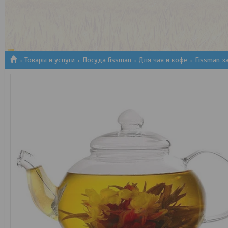
1
2
3
Товары и услуги
Посуда fissman
Для чая и кофе
Fissman з