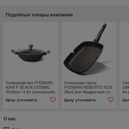
Подобные товары компании
Сковорода вок FISSMAN
Сковорода-гриль
Ск
4349 F BLACK COSMIC
FISSMAN REBUSTO 4231
14
30x9см / 4,8л (алюминий)
28x4,3см Квадратная со
4л 
Дания
съемной ручкой
Цену уточняйте
Цену уточняйте
Це
(алюминий)
О нас