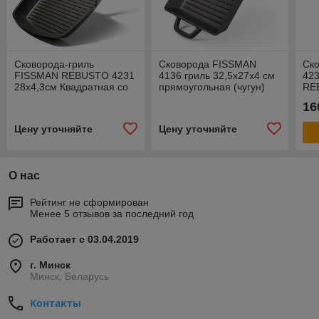
Сковорода-гриль
Cковорода FISSMAN
Cк
FISSMAN REBUSTO 4231
4136 гриль 32,5x27х4 см
423
28x4,3см Квадратная со
прямоугольная (чугун)
RE
съемной ручкой
Ква
16
(алюминий)
руч
Цену уточняйте
Цену уточняйте
О нас
Рейтинг не сформирован
Менее 5 отзывов за последний год
Работает с 03.04.2019
г. Минск
Минск, Беларусь
Контакты