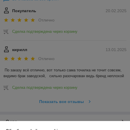
Покупатель
20.02.2025
Отлично
Сделка подтверждена через корзину
кирилл
13.01.2025
Отлично
По заказу всё отлично, вот только сама точилка не точит совсем, 
видимо брак заводской,   сильно разочарован ведь бренд неплохой
Сделка подтверждена через корзину
Показать все отзывы
О нас