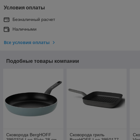
Условия оплаты
Безналичный расчет
Наличными
Все условия оплаты
Подобные товары компании
Сковорода BergHOFF
Сковорода гриль
Ск
3950316 Leo Slate 28 см,
BergHOFF Leo 3950177
Vir