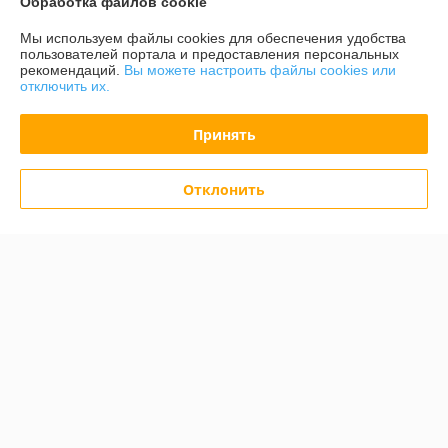
Обработка файлов cookie
Контакты
Мы используем файлы cookies для обеспечения удобства
пользователей портала и предоставления персональных
Доставка и оплата
рекомендаций.
Вы можете настроить файлы cookies или
отключить их.
График работы
Принять
Полная версия сайта
Отклонить
Политика обработки cookies
Сайт создан на платформе Deal.by
Информация для покупателя
Индивидуальный предприниматель:
Бондарович Андрей Иванович
г. Минск, ул. Первомайская, д. 24 к.3, кв. 15
Регистрационный номер ЕГР: 191658429
УНП: 191658429