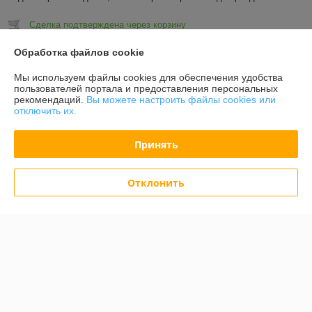
Сделка подтверждена через корзину
Обработка файлов cookie
Показать все отзывы
Мы используем файлы cookies для обеспечения удобства
пользователей портала и предоставления персональных
рекомендаций.
Вы можете настроить файлы cookies или
О нас
отключить их.
Контакты
Принять
Доставка и оплата
Отклонить
График работы
Полная версия сайта
Политика обработки cookies
Сайт создан на платформе Deal.by