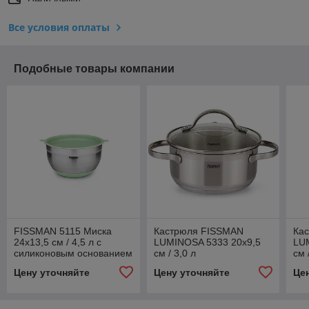
Все условия оплаты
Подобные товары компании
FISSMAN 5115 Миска
Кастрюля FISSMAN
Ка
24x13,5 см / 4,5 л с
LUMINOSA 5333 20x9,5
LU
силиконовым основанием
см / 3,0 л
см 
и пластиковой крышкой
Цену уточняйте
Цену уточняйте
Це
(нержавеющая сталь)