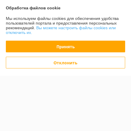
Сделка подтверждена через корзину
Обработка файлов cookie
Мы используем файлы cookies для обеспечения удобства
кирилл
13.01.2025
пользователей портала и предоставления персональных
рекомендаций.
Вы можете настроить файлы cookies или
Отлично
отключить их.
По заказу всё отлично, вот только сама точилка не точит совсем, 
Принять
видимо брак заводской,   сильно разочарован ведь бренд неплохой
Сделка подтверждена через корзину
Отклонить
Показать все отзывы
О нас
Контакты
Доставка и оплата