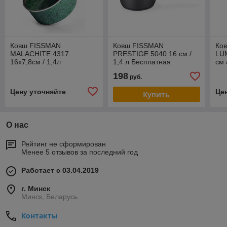
Ковш FISSMAN
Ковш FISSMAN
Ко
MALACHITE 4317
PRESTIGE 5040 16 см /
LU
16x7,8см / 1,4л
1,4 л Бесплатная
см 
доставка по г Минску
198
руб.
Цену уточняйте
Це
Купить
О нас
Рейтинг не сформирован
Менее 5 отзывов за последний год
Работает с 03.04.2019
г. Минск
Минск, Беларусь
Контакты