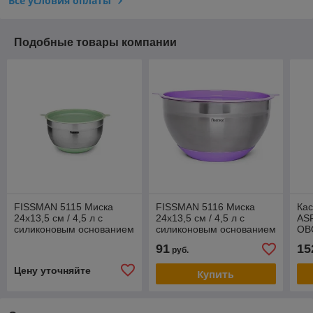
Все условия оплаты
Подобные товары компании
FISSMAN 5115 Миска
FISSMAN 5116 Миска
Ка
24x13,5 см / 4,5 л с
24x13,5 см / 4,5 л с
AS
силиконовым основанием
силиконовым основанием
ОВ
и пластиковой крышкой
и пластиковой крышкой
Л 
91
15
руб.
(нержавеющая сталь)
(нержавеющая сталь)
ПА
СТ
Цену уточняйте
Купить